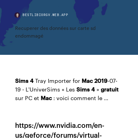
BESTLIBIORGV.WEB.APP
Recuperer des données sur carte sd
endommagé
Sims
4
Tray Importer for
Mac
2019
-07-
19 - L'UniverSims « Les
Sims
4
»
gratuit
sur PC et
Mac
: voici comment le …
https://www.nvidia.com/en-
us/geforce/forums/virtual-