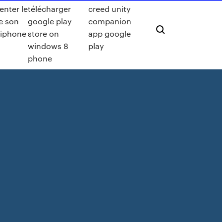
nter le
télécharger
creed unity
e son
google play
companion
 iphone
store on
app google
windows 8
play
phone