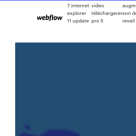
7 internet
video
augme
explorer
téléchargerer
son d
11 update
pro 5
reveil